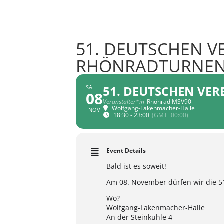
51. DEUTSCHEN 
RHÖNRADTURNE
51. DEUTSCHEN VE
SA
08
Veranstalter*in
Rhönrad MSV90
Wolfgang-Lakenmacher-Halle
NOV
18:30 - 23:00
(GMT+00:00)
Event Details
Bald ist es soweit!
Am 08. November dürfen wir die 5
Wo?
Wolfgang-Lakenmacher-Halle
An der Steinkuhle 4