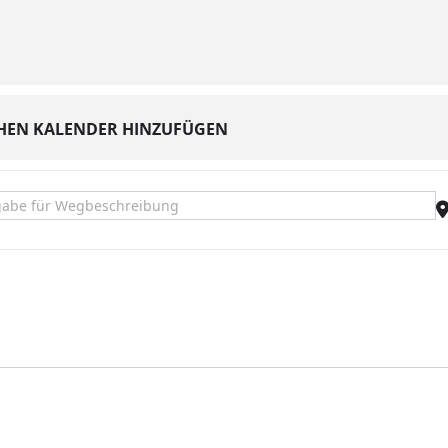
HEN KALENDER HINZUFÜGEN
Deutschen Vereinsmannschaftsmeisterschaften im Rhönradturnen [