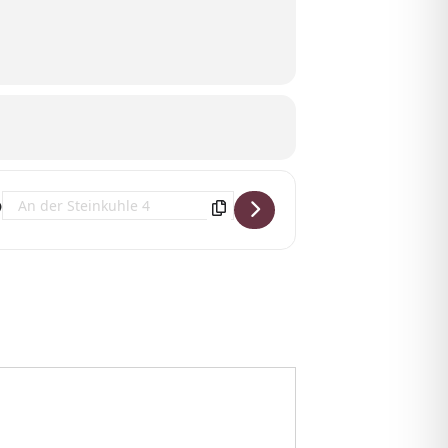
]
Destination Address - 51. Deutschen Vereinsmannschaftsmeisters