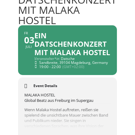
MIT MALAKA
HOSTEL
EIN
FR
03
DATSCHENKONZERT
JULI
MIT MALAKA HOSTEL
Veranstalter*in
Datsche
Sandbreite, 39104 Magdeburg, Germany
19:00 - 22:00
(GMT+02:00)
Event Details
MALAKA HOSTEL
Global Beatz aus Freiburg im Supergau
Wenn Malaka Hostel auftreten, reißen sie
spielend die unsichtbare Mauer zwischen Band
und Publikum nieder. Sie singen in
verschiedenen Sprachen, was ihre Vision der
Musik als World Language unterstreicht. Ihr Mix