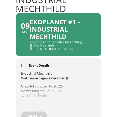
MECHTHILD
EXOPLANET #1 –
FR
09
INDUSTRIAL
MAI
MECHTHILD
Veranstalter*in
Theater Magdeburg
SKET-Gelände
18:00 - 19:00
(GMT+02:00)
Event Details
Industrial Mechthild
Wettbewerbsgewinnerinnen (D)
Uraufführung am Fr. 9.5.25
Vorstellung am So. 11.5.25
→ SKET-Gelände
Was verbindet die berühmte christliche
Mystikerin Mechthild von Magdeburg und ihre
Praxis des Murmelgebets mit den
MEHR