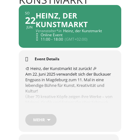
HEINZ, DER
SO
22
KUNSTMARKT
JUN
Veranstalter*in
Heinz, der Kunstmarkt
Online Event
11:00 - 18:00
(GMT+02:00)
Event Details
🎨 Heinz, der Kunstmarkt ist zurück! 🎉
Am 22. Juni 2025 verwandelt sich der Buckauer
Engpass in Magdeburg zum 11. Mal in eine
lebendige Bühne für Kunst, Kreativität und
Kultur!
Über 70 kreative Köpfe zeigen ihre Werke – von
Malerei, Grafik und Fotografie über Schmuck,
Mode, Textilkunst bis hin zu Keramik und
Skulpturen. Es gibt viel zu entdecken, zu
bestaunen – und natürlich auch zu kaufen!
MEHR
Wann?
📅 22. Juni 2025, 11–18 Uhr
Wo?