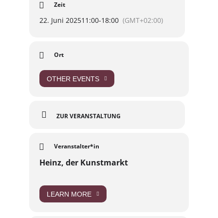
📍 Buckauer Engpass, Magdeburg
Zeit
Eintritt: Frei
Kommt vorbei, bringt eure Liebsten mit und
22. Juni 2025
11:00
-
18:00
(GMT+02:00)
genießt einen Tag voller Kunst, Begegnungen
und guter Stimmung!
Ort
OTHER EVENTS
ZUR VERANSTALTUNG
Veranstalter*in
Heinz, der Kunstmarkt
LEARN MORE