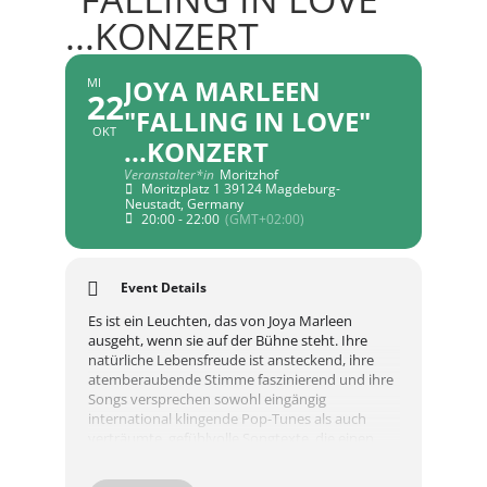
...KONZERT
JOYA MARLEEN
MI
22
"FALLING IN LOVE"
OKT
...KONZERT
Veranstalter*in
Moritzhof
Moritzplatz 1 39124 Magdeburg-
Neustadt, Germany
20:00 - 22:00
(GMT+02:00)
Event Details
Es ist ein Leuchten, das von Joya Marleen
ausgeht, wenn sie auf der Bühne steht. Ihre
natürliche Lebensfreude ist ansteckend, ihre
atemberaubende Stimme faszinierend und ihre
Songs versprechen sowohl eingängig
international klingende Pop-Tunes als auch
verträumte, gefühlvolle Songtexte, die einen
Magic Moment einfach passieren lassen. Mit
gerade mal 21 Jahren verzeichnet Joya Marleen