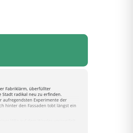
r Fabriklärm, überfüllter
Stadt radikal neu zu erfinden.
er aufregendsten Experimente der
ch hinter den Fassaden tobt längst ein
iner Villa auf dem Werder verzweifelt,
e Übergabe seines traditionsreichen
e: Er verlässt Magdeburg, um sich der