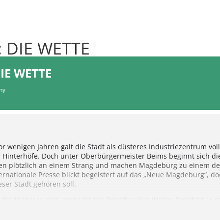
 DIE WETTE
IE WETTE
ny
wenigen Jahren galt die Stadt als düsteres Industriezentrum volle
 Hinterhöfe. Doch unter Oberbürgermeister Beims beginnt sich die 
iehen plötzlich an einem Strang und machen Magdeburg zu einem d
rnationale Presse blickt begeistert auf das „Neue Magdeburg“, do
er Stadt gehören soll.
die Moderne rast, versucht der Privatbankier Walter Dornfeld in se
. An einem lauen Sommerabend will Dornfeld die lang vorbereitet
 Nachfolger Karl Mödeck vollziehen. Doch Mödeck hat andere Plän