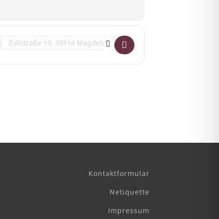
Destination Address - Sommertheater: Die Wette []
Kontaktformular
Netiquette
Impressum