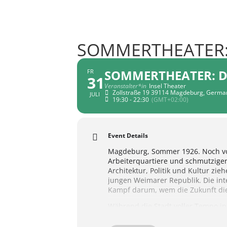
SOMMERTHEATER:
SOMMERTHEATER: D
FR
31
Veranstalter*in
Insel Theater
Zollstraße 19 39114 Magdeburg, Germa
JULI
19:30 - 22:30
(GMT+02:00)
Event Details
Magdeburg, Sommer 1926. Noch vor 
Arbeiterquartiere und schmutziger
Architektur, Politik und Kultur z
jungen Weimarer Republik. Die inte
Kampf darum, wem die Zukunft dies
Während die Stadt voller Tempo in 
an der alten Ordnung festzuhalten
Bankhauses an seinen designierten