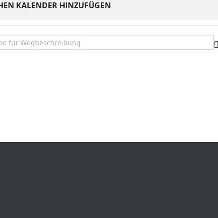
HEN KALENDER HINZUFÜGEN
heater: Die Wette []