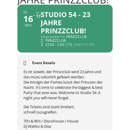
STUDIO 54 - 23
SA
SO
16
17
JAHRE
NOV
PRINZZCLUB!
Veranstalter*in
PRINZZCLUB
PRINZZCLUB
23:00 - 5:00
(17)
(GMT+01:00)
Event Details
Es ist soweit, der Prinzzclub wird 23 Jahre und
das muss natürlich gefeiert werden.
Die Königin der Parties küsst den Prinzzen der
Nacht. It’s time to celebrate the biggest & best
Party that ever was. Welcome to Studio 54. A
night you will never forget.
Die Tickets sind stark limitiert,
schnell zuzugreifen.
70’s & 80’s / Discohouse / House
Dj Wakko & Diaz