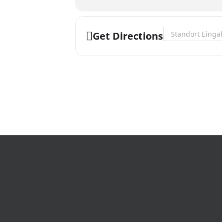
Address - The MD P
Get Directions