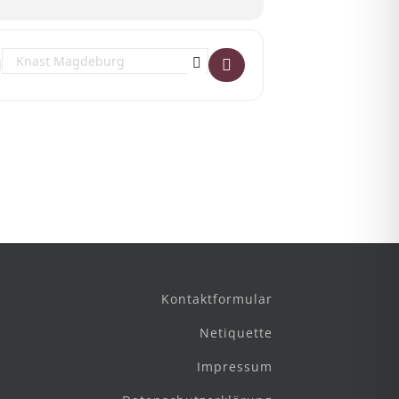
Destination Address - The MD Project e.V - Knastgig Vol. 6 []
Kontaktformular
Netiquette
Impressum