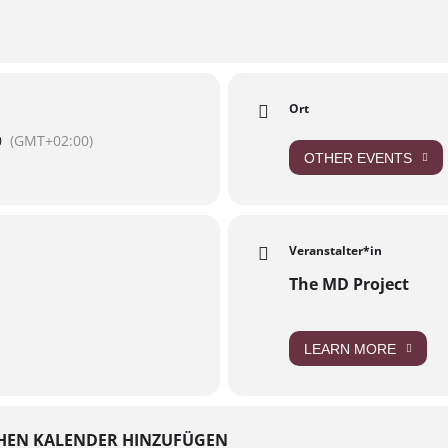
Ort
ungen nichts dulden, was auch nur ansatzweise in rechte, rassist
ob durch Äußerungen, Kleidung oder Verhalten. An unseren Türen
0
(GMT+02:00)
ssion – Zero Tolerance!
OTHER EVENTS
Veranstalter*in
The MD Project
LEARN MORE
HEN KALENDER HINZUFÜGEN