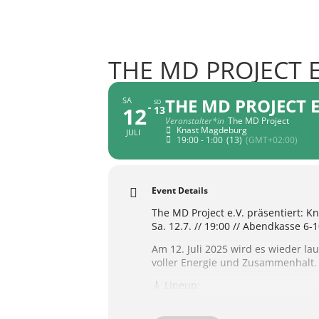
THE MD PROJECT E
THE MD PROJECT E
SA
SO
12
13
Veranstalter*in
The MD Project
Knast Magdeburg
JULI
19:00 - 1:00
(13)
(GMT+02:00)
Event Details
The MD Project e.V. präsentiert: Kn
Sa. 12.7. // 19:00 // Abendkasse 6-1
Am 12. Juli 2025 wird es wieder la
voller Energie und Zusammenhalt.
🎸 Lineup:
SLAM HARDER
facebook.com/slamharder666