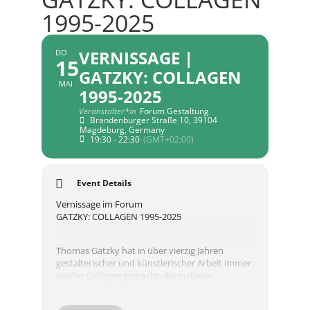
1995-2025
VERNISSAGE |
DO
15
GATZKY: COLLAGEN
MAI
1995-2025
Veranstalter*in
Forum Gestaltung
Brandenburger Straße 10, 39104
Magdeburg, Germany
19:30 - 22:30
(GMT+02:00)
Event Details
Vernissage im Forum
GATZKY: COLLAGEN 1995-2025
‍Thomas Gatzky hat in über vierzig Jahren
gestalterischer und künstlerischer Arbeit immer
wieder Collagen gemacht, die in dieser
Gesamtschau beeindruckend von einer, seiner
bestimmten Art von Weltaneignung erzählen.