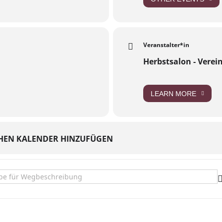
Veranstalter*in
Herbstsalon - Verei
LEARN MORE
HEN KALENDER HINZUFÜGEN
age zur Ausstellung []