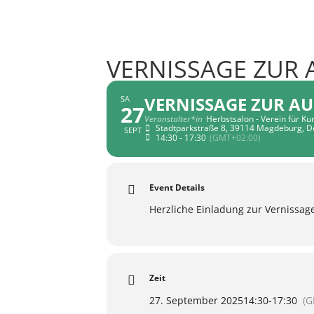
VERNISSAGE ZUR
VERNISSAGE ZUR A
SA
27
Veranstalter*in
Herbstsalon - Verein für Ku
Stadtparkstraße 8, 39114 Magdeburg, D
SEPT
14:30 - 17:30
(GMT+02:00)
Event Details
Herzliche Einladung zur Vernissa
Zeit
27. September 2025
14:30
-
17:30
(G