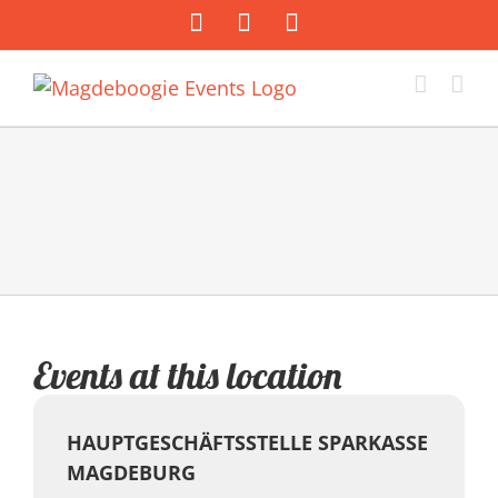
Zum
Facebook
Instagram
E-
Inhalt
Mail
springen
Events at this location
HAUPTGESCHÄFTSSTELLE SPARKASSE
MAGDEBURG