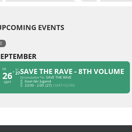
UPCOMING EVENTS
SEPTEMBER
SAVE THE RAVE - 8TH VOLUME
SA
SO
26
27
Veranstalter*in
SAVE THE RAVE
Insel der Jugend
SEPT
23:00 - 2:00
(27)
(GMT+02:00)