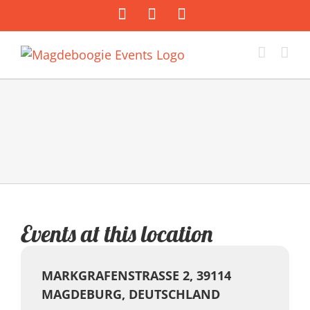
Zum
Facebook
Instagram
E-
Inhalt
Mail
springen
Events at this location
MARKGRAFENSTRASSE 2, 39114 M
AGDEBURG, DEUTSCHLAND