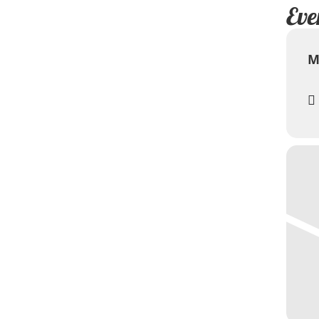
Eve
M