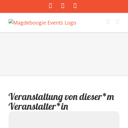
Zum
Facebook
Instagram
E-
Inhalt
Mail
springen
Veranstaltung von dieser*m
Veranstalter*in