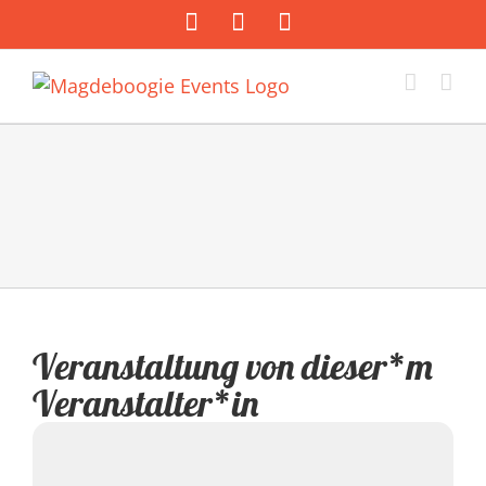
Zum
Facebook
Instagram
E-
Inhalt
Mail
springen
Veranstaltung von dieser*m
Veranstalter*in