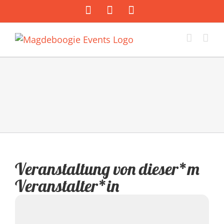
Zum
Facebook
Instagram
E-
Inhalt
Mail
springen
Veranstaltung von dieser*m
Veranstalter*in