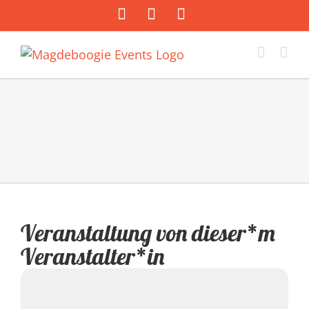
Zum
Facebook
Instagram
E-
Inhalt
Mail
springen
Veranstaltung von dieser*m
Veranstalter*in