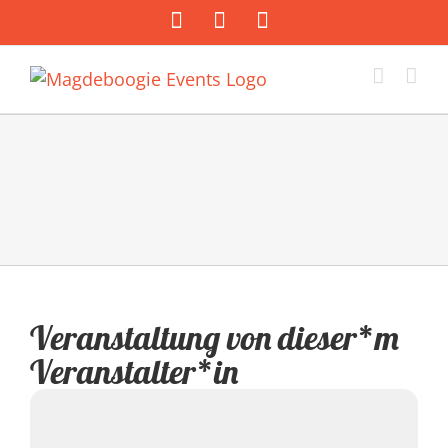
Zum
Facebook
Instagram
E-
Inhalt
Mail
springen
Veranstaltung von dieser*m
Veranstalter*in