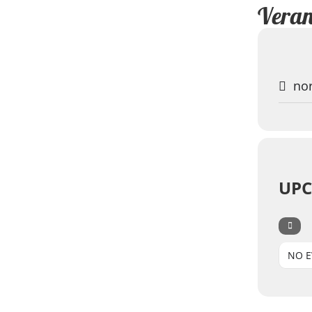
Veran
nor
UPC
NO E