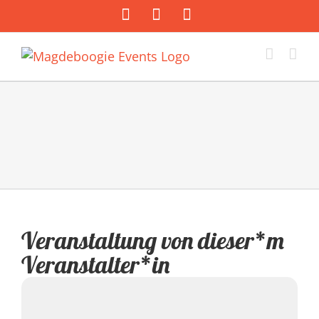
Zum
Facebook
Instagram
E-
Inhalt
Mail
springen
Veranstaltung von dieser*m
Veranstalter*in