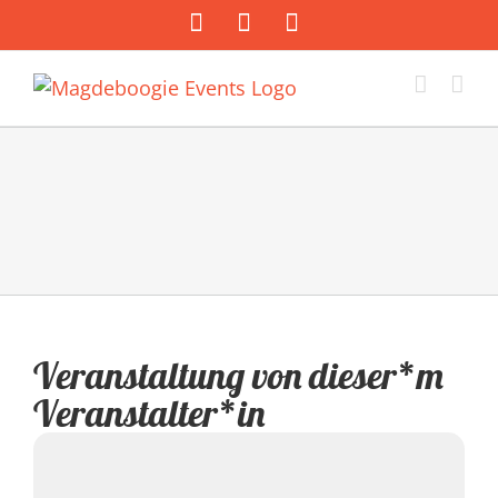
Zum
Facebook
Instagram
E-
Inhalt
Mail
springen
Veranstaltung von dieser*m
Veranstalter*in