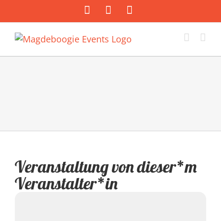
Zum
Facebook
Instagram
E-
Inhalt
Mail
springen
Veranstaltung von dieser*m
Veranstalter*in