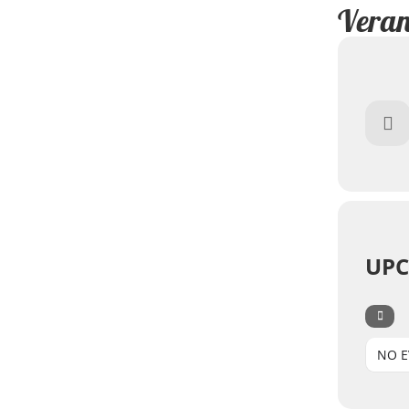
Veran
UPC
NO E