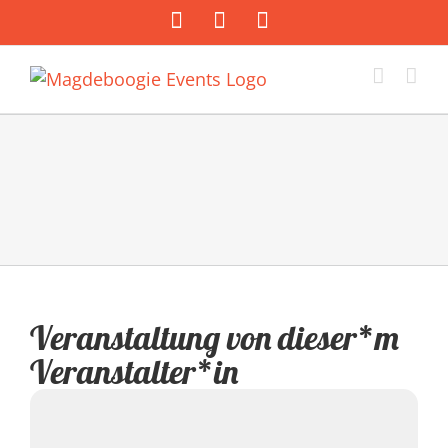
Zum
Facebook
Instagram
E-
Inhalt
Mail
springen
Veranstaltung von dieser*m
Veranstalter*in