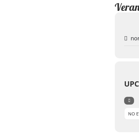
Veran
nor
UPC
NO E