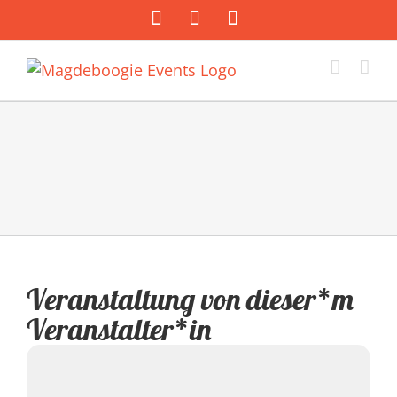
Zum
Facebook
Instagram
E-
Inhalt
Mail
springen
Veranstaltung von dieser*m
Veranstalter*in