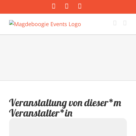
Zum
Facebook
Instagram
E-
Inhalt
Mail
springen
Veranstaltung von dieser*m
Veranstalter*in