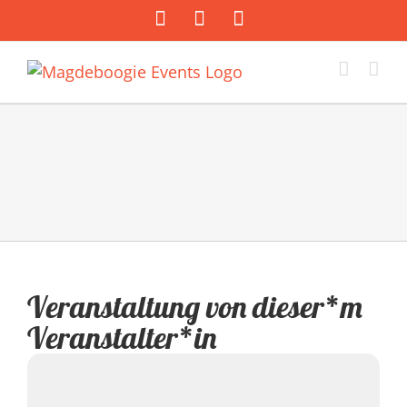
Zum
Facebook
Instagram
E-
Inhalt
Mail
springen
Veranstaltung von dieser*m
Veranstalter*in