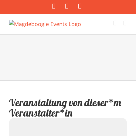
Zum
Facebook
Instagram
E-
Inhalt
Mail
springen
Veranstaltung von dieser*m
Veranstalter*in