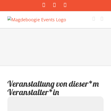
Zum
Facebook
Instagram
E-
Inhalt
Mail
springen
Veranstaltung von dieser*m
Veranstalter*in