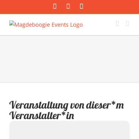
Zum
Facebook
Instagram
E-
Inhalt
Mail
springen
Veranstaltung von dieser*m
Veranstalter*in