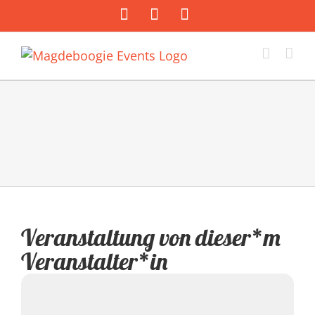
Zum
Facebook
Instagram
E-
Inhalt
Mail
springen
Veranstaltung von dieser*m
Veranstalter*in