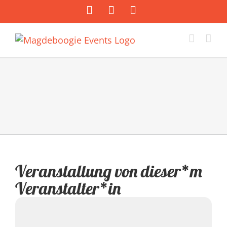
Zum
Facebook
Instagram
E-
Inhalt
Mail
springen
Veranstaltung von dieser*m
Veranstalter*in