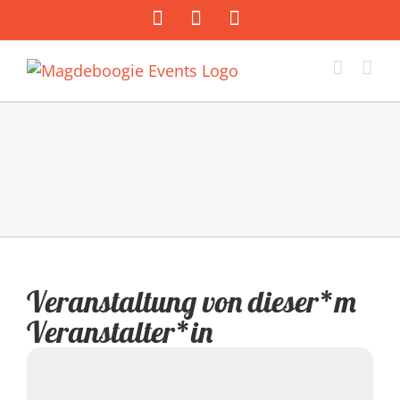
Zum
Facebook
Instagram
E-
Inhalt
Mail
springen
Veranstaltung von dieser*m
Veranstalter*in