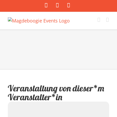
Zum
Facebook
Instagram
E-
Inhalt
Mail
springen
Veranstaltung von dieser*m
Veranstalter*in