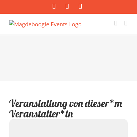
Zum
Facebook
Instagram
E-
Inhalt
Mail
springen
Veranstaltung von dieser*m
Veranstalter*in