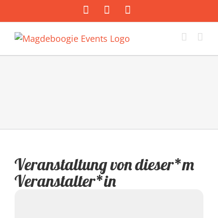
Zum
Facebook
Instagram
E-
Inhalt
Mail
springen
Veranstaltung von dieser*m
Veranstalter*in