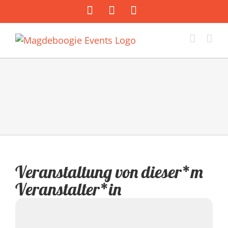
Zum
Facebook
Instagram
E-
Inhalt
Mail
springen
Veranstaltung von dieser*m
Veranstalter*in