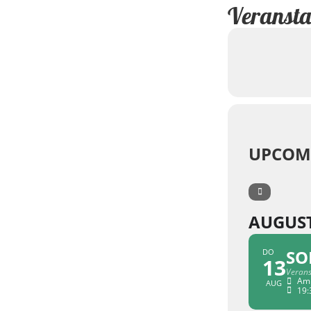
Veransta
UPCOM
AUGUS
SO
DO
13
Verans
Am 
AUG
19: