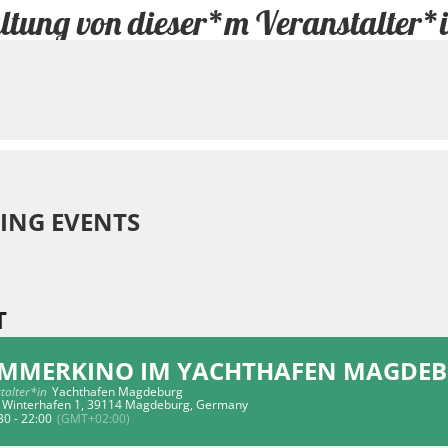
ltung von dieser*m Veranstalter*
ING EVENTS
T
MMERKINO IM YACHTHAFEN MAGDE
talter*in
Yachthafen Magdeburg
Winterhafen 1, 39114 Magdeburg, Germany
30 - 22:00
(GMT+02:00)