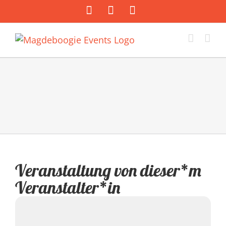
Zum
Facebook
Instagram
E-
Inhalt
Mail
springen
Veranstaltung von dieser*m
Veranstalter*in