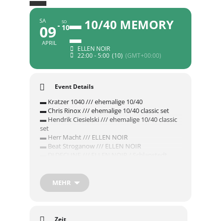
▬ 10/40 MEMORY
SA
SO
09
10
▬
APRIL
ELLEN NOIR
22:00 - 5:00
(10)
(GMT+00:00)
Event Details
▬ Kratzer 1040 /// ehemalige 10/40
▬ Chris Rinox /// ehemalige 10/40 classic set
▬ Hendrik Ciesielski /// ehemalige 10/40 classic
set
▬ Herr Macht /// ELLEN NOIR
▬ Beat Stroganow /// ELLEN NOIR
▬ DJ DECLINE /// ELLEN NOIR / Schlanstedt
▬ Sebastian Recklebe /// ELLEN NOIR
Nun ist es soweit. Die 10 40 Veranstaltung kann
MEHR
stattfinden. Eine Änderung gibt es. Wir haben
aus einer Veranstaltung zwei gemacht. Weil wir
die 3G Regel befolgen müssen. Für beide
Abende haben wir für unsere Techno Freunde
Zeit