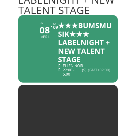
TALENT STAGE
★★★BUMSMU
FR
SA
08
09
SIK★★★
APRIL
LABELNIGHT +
NEW TALENT
STAGE
ELLEN NOIR
22:00 -
(9)
(GMT+02:00)
5:00