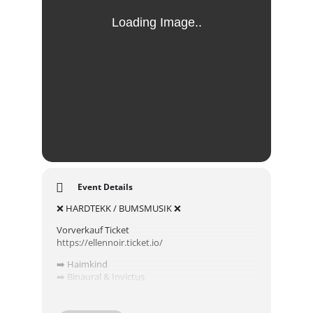
Event Details
❌ HARDTEKK / BUMSMUSIK ❌
Vorverkauf Ticket
https://ellennoir.ticket.io/
➡️ Haimkind
➡️ Binaural & Invictus
➡️ Stond & Keenbock
➡️ Assl