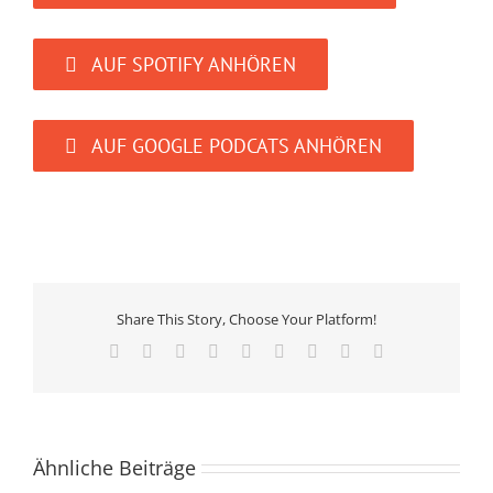
AUF SPOTIFY ANHÖREN
AUF GOOGLE PODCATS ANHÖREN
Share This Story, Choose Your Platform!
Facebook
X
Reddit
LinkedIn
WhatsApp
Tumblr
Pinterest
Vk
E-
Mail
Ähnliche Beiträge