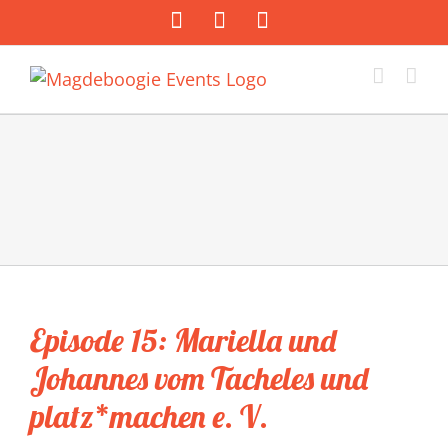
Zum
Facebook
Instagram
E-
Inhalt
Mail
springen
Episode 15: Mariella und
Johannes vom Tacheles und
platz*machen e. V.