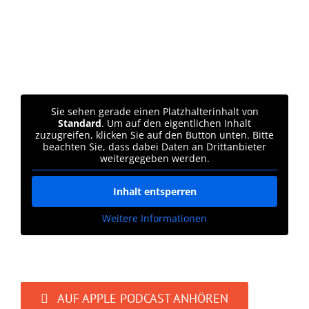
Sie sehen gerade einen Platzhalterinhalt von
Standard
. Um auf den eigentlichen Inhalt
zuzugreifen, klicken Sie auf den Button unten. Bitte
beachten Sie, dass dabei Daten an Drittanbieter
weitergegeben werden.
Inhalt entsperren
Weitere Informationen
AUF APPLE PODCAST ANHÖREN