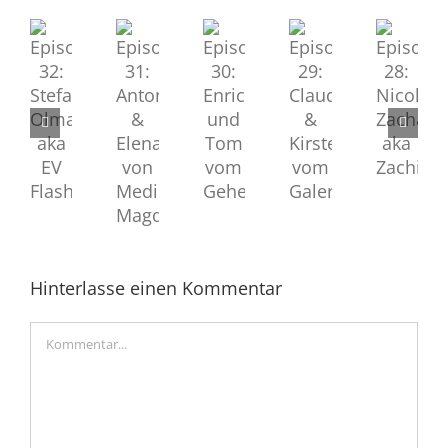
Episode
Episode
Episode
Episode
Episode
28:
32:
30:
29:
31:
Nicole
Stefan
Enrico
Claudia
Antonia
Zacharias
Olma
und
&
&
aka
aka
Tom
Kirsten
Elena
Zachi
EV
vom
vom
von
Flash
Geheimclub
Galerieladen
Medinetz
Magdeburg
Hinterlasse einen Kommentar
Kommentar