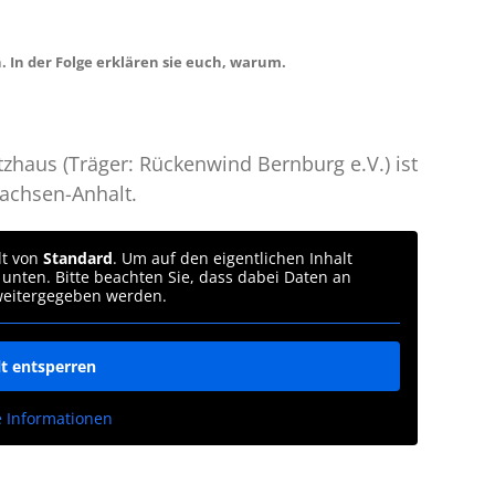
 In der Folge erklären sie euch, warum.
haus (Träger: Rückenwind Bernburg e.V.) ist
achsen-Anhalt.
lt von
Standard
. Um auf den eigentlichen Inhalt
 unten. Bitte beachten Sie, dass dabei Daten an
 weitergegeben werden.
lt entsperren
e Informationen