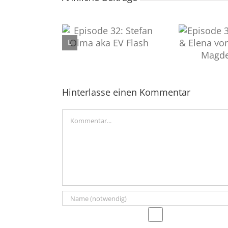
e 32: Stefan Olma
Episode 31: Antonia &
Epis
ka EV Flash
Elena von Medinetz
Tom
Magdeburg
Hinterlasse einen Kommentar
Kommentar