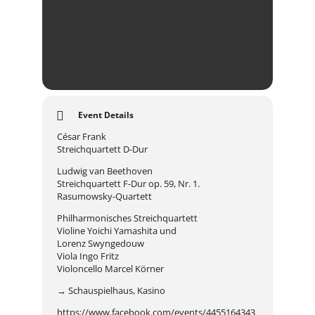
Event Details
César Frank
Streichquartett D-Dur
Ludwig van Beethoven
Streichquartett F-Dur op. 59, Nr. 1.
Rasumowsky-Quartett
Philharmonisches Streichquartett
Violine Yoichi Yamashita und
Lorenz Swyngedouw
Viola Ingo Fritz
Violoncello Marcel Körner
→ Schauspielhaus, Kasino
https://www.facebook.com/events/4455164343