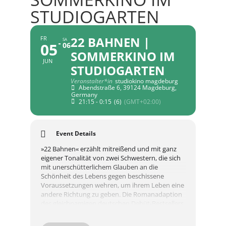
STUDIOGARTEN
22 BAHNEN |
FR
SA
05
06
SOMMERKINO IM
JUN
STUDIOGARTEN
Veranstalter*in
studiokino magdeburg
Abendstraße 6, 39124 Magdeburg,
Germany
21:15 - 0:15
(6)
(GMT+02:00)
Event Details
»22 Bahnen« erzählt mitreißend und mit ganz
eigener Tonalität von zwei Schwestern, die sich
mit unerschütterlichem Glauben an die
Schönheit des Lebens gegen beschissene
Voraussetzungen wehren, um ihrem Leben eine
andere Richtung zu geben. Die Romanadaption
des gleichnamigen deutschen Debüt-Bestsellers
von Caroline Wahl ist ein Film über das
Erwachsenwerden, die Liebe und