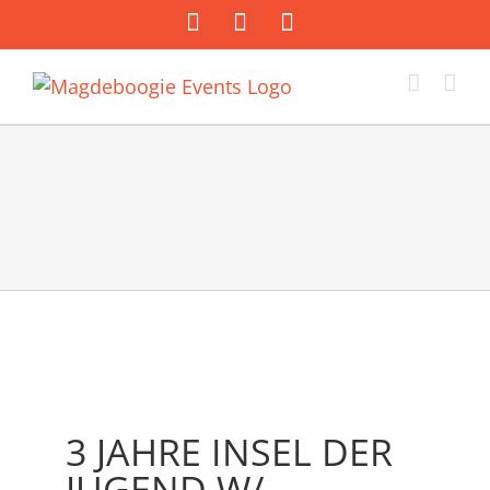
Zum
Facebook
Instagram
E-
Inhalt
Mail
springen
3 JAHRE INSEL DER
JUGEND W/