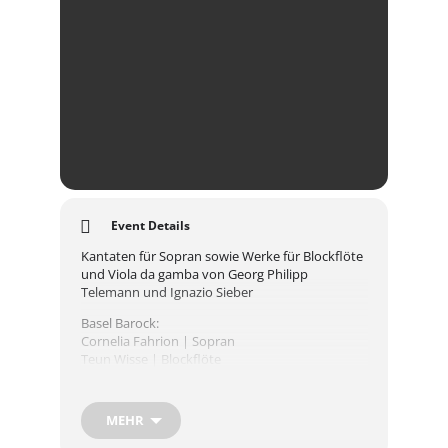
Event Details
Kantaten für Sopran sowie Werke für Blockflöte
und Viola da gamba von Georg Philipp
Telemann und Ignazio Sieber
Basel Barock:
Cornelia Fahrion | Sopran
Teun Wisse | Blockflöte
Martin Jantzen | Viola da gamba
Teun Braken | Cembalo
MEHR
Bekannte und weniger bekannte Werke aus
Telemanns Kantatenjahrgang „Der harmonische