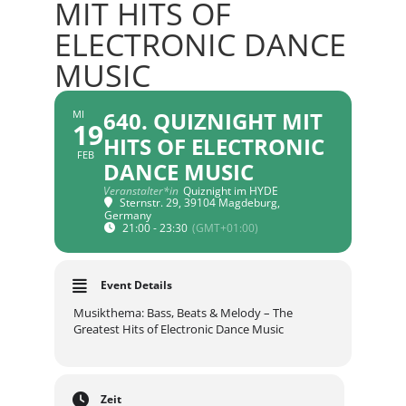
MIT HITS OF
ELECTRONIC DANCE
MUSIC
640. QUIZNIGHT MIT
MI
19
HITS OF ELECTRONIC
FEB
DANCE MUSIC
Veranstalter*in
Quiznight im HYDE
Sternstr. 29, 39104 Magdeburg,
Germany
21:00 - 23:30
(GMT+01:00)
Event Details
Musikthema: Bass, Beats & Melody – The
Greatest Hits of Electronic Dance Music
Zeit